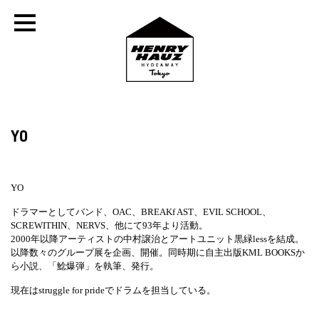
YO
YO
ドラマーとしてバンド、OAC、BREAKf AST、EVIL SCHOOL、
SCREWITHIN、NERVS、他にて93年より活動。
2000年以降アーティストの中村譲治とアートユニット黒緑lessを結成。
以降数々のグループ展を企画、開催。同時期に自主出版KML BOOKSか
ら小説、「鯰爆弾」を執筆、発行。
現在はstruggle for prideでドラムを担当している。